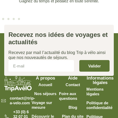
Gagnez du temps et pédalez en toute sérénité.
Recevez nos idées de voyages et
actualités
Recevez par mail l’actualité du blog Trip à vélo ainsi
que nos nouveautés de séjours.
Valider
À propos
Aide
Informations
légales
Accueil
Contact
Mentions
Nos séjours
Foire aux
légales
contact@trip-
questions
Voyage sur
Politique de
a-velo.com
mesure
Blog
confidentialité
+33 (0) 6
Découvrir le
Plan du site
Politique
32 07 01