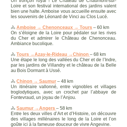
Un tronçon royal ! Le Château de Chaumont-sur-
Loire et son festival international des jardins valent
bien une halte. Amboise vous accueille ensuite avec
les souvenirs de Léonard de Vinci au Clos Lucé.
🚴
Amboise → Chenonceaux → Tours
– 60 km
On s’éloigne de la Loire pour pédaler sur les rives
du Cher et admirer le Château de Chenonceau.
Ambiance bucolique.
🚴
Tours →Azay-le-Rideau →Chinon
– 68 km
Une étape le long des vallées du Cher et de l’Indre,
par les jardins de Villandry et le château de la Belle
au Bois Dormant à Ussé.
🚴
Chinon → Saumur
– 48 km
Un itinéraire vallonné, entre vignobles et villages
troglodytiques, avec un crochet par l’abbaye de
Fontevraud, un joyau de l’Anjou.
🚴
Saumur →Angers
– 58 km
Entre les deux villes d’Art et d’Histoire, on découvre
des villages millénaires le long de la Loire et l’on
goûte ici à la fameuse douceur de vivre Angevine.