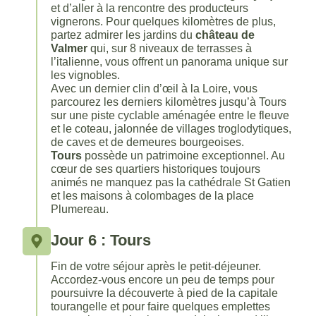
et d’aller à la rencontre des producteurs
vignerons. Pour quelques kilomètres de plus,
partez admirer les jardins du
château de
Valmer
qui, sur 8 niveaux de terrasses à
l’italienne, vous offrent un panorama unique sur
les vignobles.
Dates
Avec un dernier clin d’œil à la Loire, vous
parcourez les derniers kilomètres jusqu’à Tours
À quelle date souhaitez-vous partir ?
sur une piste cyclable aménagée entre le fleuve
et le coteau, jalonnée de villages troglodytiques,
Date de début souhaitée
*
de caves et de demeures bourgeoises.
Tours
possède un patrimoine exceptionnel. Au
cœur de ses quartiers historiques toujours
animés ne manquez pas la cathédrale St Gatien
et les maisons à colombages de la place
Êtes-vous flexible ?
*
Plumereau.
Oui
Non
Jour 6 : Tours
Fin de votre séjour après le petit-déjeuner.
Accordez-vous encore un peu de temps pour
poursuivre la découverte à pied de la capitale
tourangelle et pour faire quelques emplettes