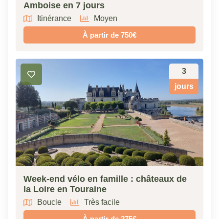
Amboise en 7 jours
Itinérance
Moyen
À partir de 750€
3
jours
Week-end vélo en famille : châteaux de
la Loire en Touraine
Boucle
Très facile
À partir de 275€