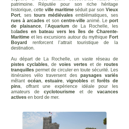
patrimoine. Réputée pour son riche héritage
historique, cette
ville maritime
séduit par son
Vieux
Port
, ses
tours médiévales
emblématiques, ses
rues à arcades
et son
centre-ville
animé. Le
port
de plaisance
, l’
Aquarium
de La Rochelle, les
ba
lades en bateau vers les îles de Charente-
Maritime
et les excursions autour du mythique
Fort
Boyard
renforcent l’attrait touristique de la
destination.
Au départ de La Rochelle, un vaste réseau de
pistes cyclables
, de
voies vertes
et de
routes
tranquilles
permet de circuler en toute sécurité. Les
itinéraires vélo traversent des
paysages variés
mêlant
océan
,
estuaire
,
vignobles
et
forêts de
pins
, offrant une expérience idéale pour les
amateurs de
cyclotourisme
et de
vacances
actives
en bord de mer.