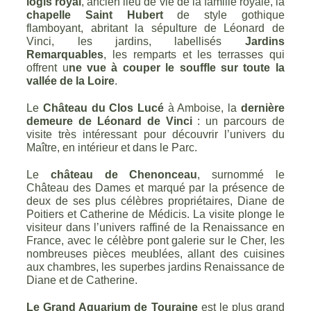
logis royal
, ancien lieu de vie de la famille royale, la
chapelle Saint Hubert
de style gothique
flamboyant, abritant la sépulture de Léonard de
Vinci, les jardins, labellisés
Jardins
Remarquables
, les remparts et les terrasses qui
offrent u
ne vue à couper le souffle sur toute la
vallée de la Loire
.
Le
Château du Clos Lucé
à Amboise, la
dernière
demeure de Léonard de Vinci
: un parcours de
visite très intéressant pour découvrir l’univers du
Maître, en intérieur et dans le Parc.
Le
château de Chenonceau
, surnommé le
Château des Dames et marqué par la présence de
deux de ses plus célèbres propriétaires, Diane de
Poitiers et Catherine de Médicis. La visite plonge le
visiteur dans l’univers raffiné de la Renaissance en
France, avec le célèbre pont galerie sur le Cher, les
nombreuses pièces meublées, allant des cuisines
aux chambres, les superbes jardins Renaissance de
Diane et de Catherine.
Le Grand Aquarium de Touraine
est le plus grand