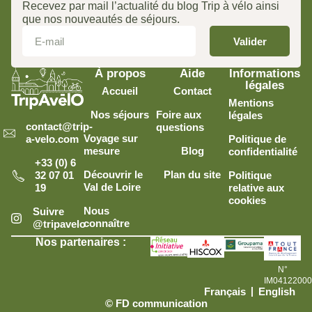
Recevez par mail l’actualité du blog Trip à vélo ainsi
que nos nouveautés de séjours.
Valider
À propos
Aide
Informations
légales
Accueil
Contact
Mentions
Nos séjours
Foire aux
légales
contact@trip-
questions
Voyage sur
Politique de
a-velo.com
mesure
Blog
confidentialité
+33 (0) 6
Découvrir le
Plan du site
Politique
32 07 01
Val de Loire
relative aux
19
cookies
Nous
Suivre
connaître
@tripavelo
Nos partenaires :
N°
IM0412200
Français
English
© FD communication