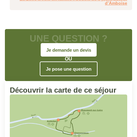
d’Amboise
À quelle date souhaitez-vous partir ?
Date de début souhaitée
*
UNE QUESTION ?
Je demande un devis
Êtes-vous flexible ?
*
OU
Oui
Non
Je pose une question
Découvrir la carte de ce séjour