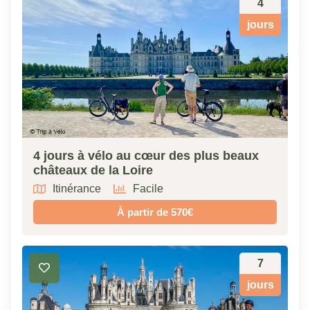
4
jours
4 jours à vélo au cœur des plus beaux
châteaux de la Loire
Itinérance
Facile
À partir de 570€
7
jours