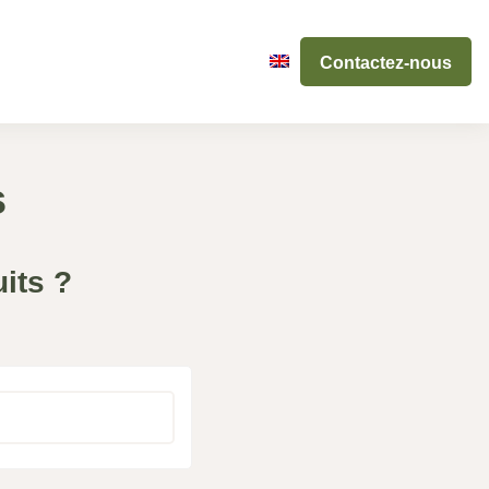
Contactez-nous
s
its ?