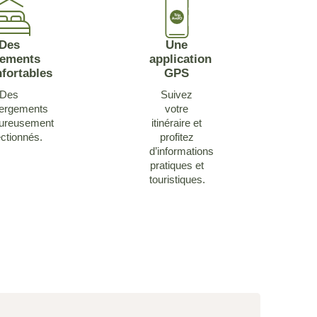
Des
Une
gements
application
fortables
GPS
Des
Suivez
ergements
votre
oureusement
itinéraire et
ectionnés.
profitez
d’informations
pratiques et
touristiques.