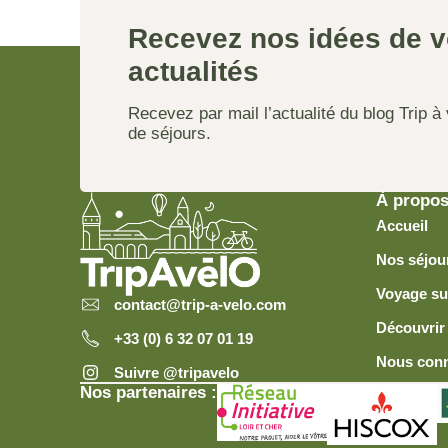
Recevez nos idées de v
actualités
Recevez par mail l’actualité du blog Trip 
de séjours.
À propo
Accueil
Nos séjou
Voyage su
contact@trip-a-velo.com
Découvrir 
+33 (0) 6 32 07 01 19
Nous conn
Suivre @tripavelo
Nos partenaires :