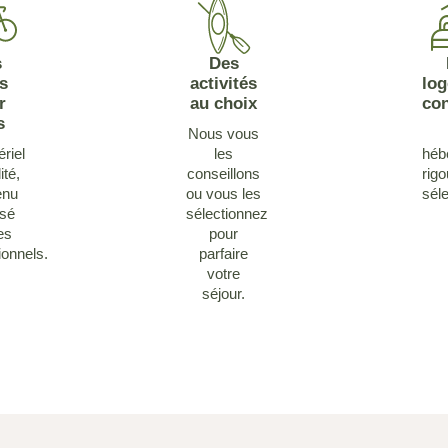
s
Des
s
activités
lo
r
au choix
con
s
Nous vous
riel
les
héb
ité,
conseillons
rig
enu
ou vous les
sél
isé
sélectionnez
es
pour
ionnels.
parfaire
votre
séjour.