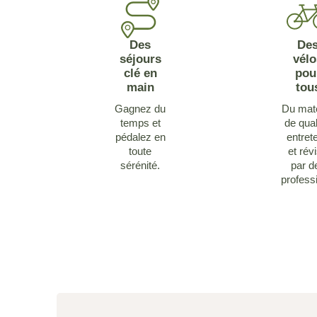
Des
De
séjours
vélo
clé en
pou
main
tou
Gagnez du
Du maté
temps et
de qual
pédalez en
entret
toute
et rév
sérénité.
par d
profess